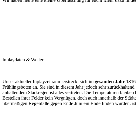
Wir haben heute eine kleine Überraschung für euch! Mehr dazu findet
Inplaydaten & Wetter
Unser aktueller Inplayzeitraum erstreckt sich im
gesamten Jahr 1816
Frühlingsboten an. Sie sind in diesem Jahr jedoch sehr zurückhaltend
anhaltendem Starkregen ist alles vertreten. Die Temperaturen bleiben
Bestellen ihrer Felder kein Vergnügen, doch auch innerhalb der Stä
übermäßigen Regenfälle gegen Ende Juni ein Ende finden würden, ist