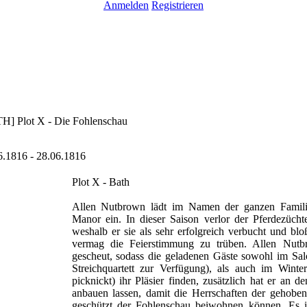
Anmelden
Registrieren
H] Plot X - Die Fohlenschau
6.1816 - 28.06.1816
Plot X - Bath
Allen Nutbrown lädt im Namen der ganzen Famili
Manor ein. In dieser Saison verlor der Pferdezüchte
weshalb er sie als sehr erfolgreich verbucht und bl
vermag die Feierstimmung zu trüben. Allen Nut
gescheut, sodass die geladenen Gäste sowohl im Salo
Streichquartett zur Verfügung), als auch im Win
picknickt) ihr Pläsier finden, zusätzlich hat er an 
anbauen lassen, damit die Herrschaften der gehobe
geschützt der Fohlenschau beiwohnen können. Es is