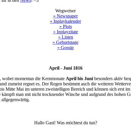
 ihr in den
News
! <3
Wegweiser
» Newspaper
» Inplaykalender
» Plots
» Inplayzitate
» Listen
» Geburtstage
» Gossip
April - Juni 1816
, wobei momentan die Kernmonate
April bis Juni
besonders aktiv bes
 und zumeist regnet es. Der Regen bestimmt auch die weiteren Wetterver
 bis Mitte Mai im unteren zweistelligen Bereich und können sich erst 
dte kämpft man mit nicht trocknender Wäsche und aufgrund des hohen G
 allgegenwärtig.
Hallo Gast! Was möchtest du tun?