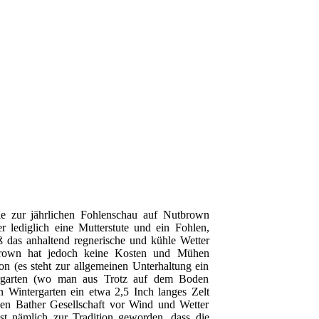
e zur jährlichen Fohlenschau auf Nutbrown
r lediglich eine Mutterstute und ein Fohlen,
oß das anhaltend regnerische und kühle Wetter
brown hat jedoch keine Kosten und Mühen
n (es steht zur allgemeinen Unterhaltung ein
tergarten (wo man aus Trotz auf dem Boden
den Wintergarten ein etwa 2,5 Inch langes Zelt
nen Bather Gesellschaft vor Wind und Wetter
t nämlich zur Tradition geworden, dass die