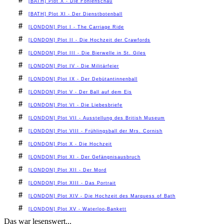
[BATH] Plot X - Die Fohlenschau
#
[BATH] Plot XI - Der Dienstbotenball
#
[LONDON] Plot I - The Carriage Ride
#
[LONDON] Plot II - Die Hochzeit der Crawfords
#
[LONDON] Plot III - Die Bierwelle in St. Giles
#
[LONDON] Plot IV - Die Militärfeier
#
[LONDON] Plot IX - Der Debütantinnenball
#
[LONDON] Plot V - Der Ball auf dem Eis
#
[LONDON] Plot VI - Die Liebesbriefe
#
[LONDON] Plot VII - Ausstellung des British Museum
#
[LONDON] Plot VIII - Frühlingsball der Mrs. Cornish
#
[LONDON] Plot X - Die Hochzeit
#
[LONDON] Plot XI - Der Gefängnisausbruch
#
[LONDON] Plot XII - Der Mord
#
[LONDON] Plot XIII - Das Portrait
#
[LONDON] Plot XIV - Die Hochzeit des Marquess of Bath
#
[LONDON] Plot XV - Waterloo-Bankett
Das war lesenswert...