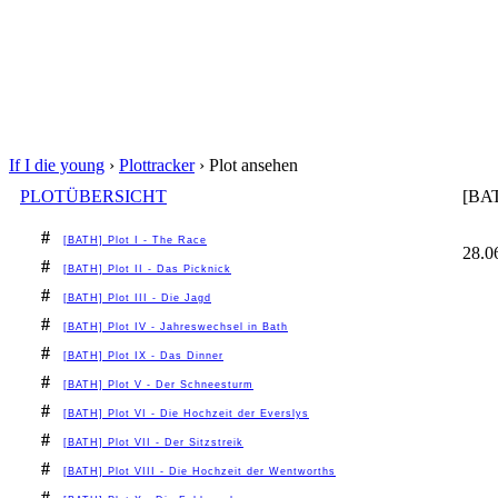
If I die young
›
Plottracker
›
Plot ansehen
PLOTÜBERSICHT
[BAT
#
[BATH] Plot I - The Race
28.0
#
[BATH] Plot II - Das Picknick
#
[BATH] Plot III - Die Jagd
#
[BATH] Plot IV - Jahreswechsel in Bath
#
[BATH] Plot IX - Das Dinner
#
[BATH] Plot V - Der Schneesturm
#
[BATH] Plot VI - Die Hochzeit der Everslys
#
[BATH] Plot VII - Der Sitzstreik
#
[BATH] Plot VIII - Die Hochzeit der Wentworths
#