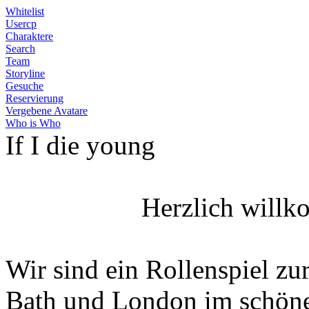
Whitelist
Usercp
Charaktere
Search
Team
Storyline
Gesuche
Reservierung
Vergebene Avatare
Who is Who
If I die young
Herzlich willk
Wir sind ein Rollenspiel zur
Bath und London im schöne