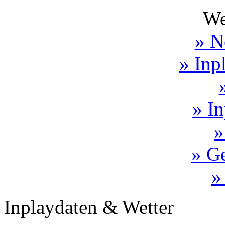
We
» N
» Inp
» In
»
» Ge
»
Inplaydaten & Wetter