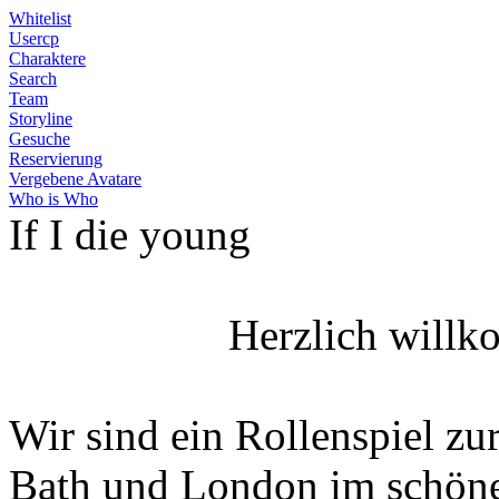
Whitelist
Usercp
Charaktere
Search
Team
Storyline
Gesuche
Reservierung
Vergebene Avatare
Who is Who
If I die young
Herzlich willk
Wir sind ein Rollenspiel zur
Bath und London im schöne