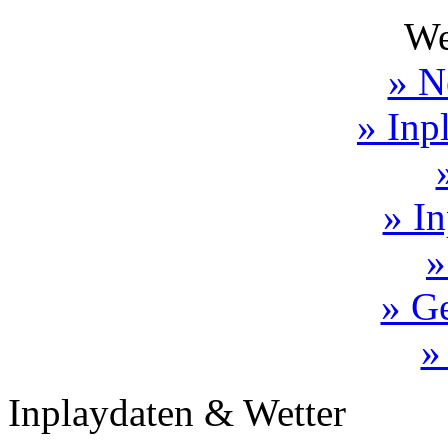
We
» N
» Inp
» In
»
» Ge
»
Inplaydaten & Wetter