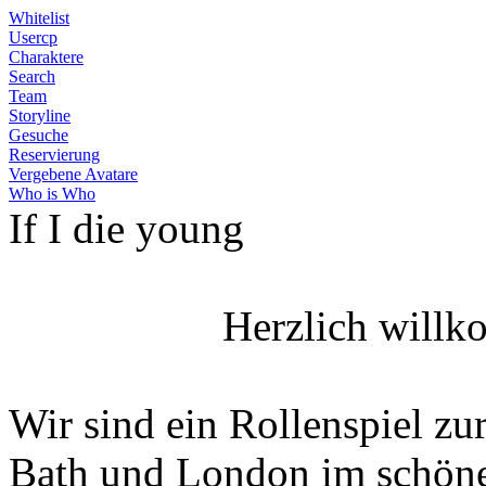
Whitelist
Usercp
Charaktere
Search
Team
Storyline
Gesuche
Reservierung
Vergebene Avatare
Who is Who
If I die young
Herzlich willk
Wir sind ein Rollenspiel zur
Bath und London im schöne