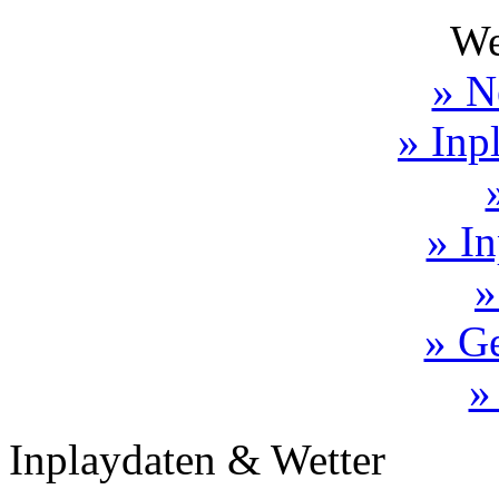
We
» N
» Inp
» In
»
» Ge
»
Inplaydaten & Wetter