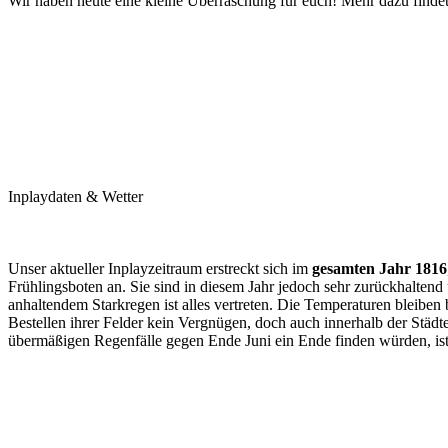
Wir haben heute eine kleine Überraschung für euch! Mehr dazu findet
Inplaydaten & Wetter
Unser aktueller Inplayzeitraum erstreckt sich im
gesamten Jahr 1816
Frühlingsboten an. Sie sind in diesem Jahr jedoch sehr zurückhaltend
anhaltendem Starkregen ist alles vertreten. Die Temperaturen bleiben
Bestellen ihrer Felder kein Vergnügen, doch auch innerhalb der Stä
übermäßigen Regenfälle gegen Ende Juni ein Ende finden würden, ist