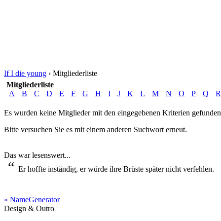
If I die young
›
Mitgliederliste
Mitgliederliste
A
B
C
D
E
F
G
H
I
J
K
L
M
N
O
P
Q
R
Es wurden keine Mitglieder mit den eingegebenen Kriterien gefunden
Bitte versuchen Sie es mit einem anderen Suchwort erneut.
Das war lesenswert...
“
Er hoffte inständig, er würde ihre Brüste später nicht verfehlen.
» NameGenerator
Design & Outro