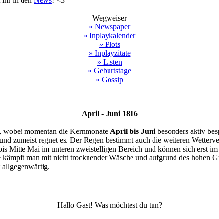
 ihr in den
News
! <3
Wegweiser
» Newspaper
» Inplaykalender
» Plots
» Inplayzitate
» Listen
» Geburtstage
» Gossip
April - Juni 1816
, wobei momentan die Kernmonate
April bis Juni
besonders aktiv bes
 und zumeist regnet es. Der Regen bestimmt auch die weiteren Wetterver
 bis Mitte Mai im unteren zweistelligen Bereich und können sich erst 
dte kämpft man mit nicht trocknender Wäsche und aufgrund des hohen G
 allgegenwärtig.
Hallo Gast! Was möchtest du tun?