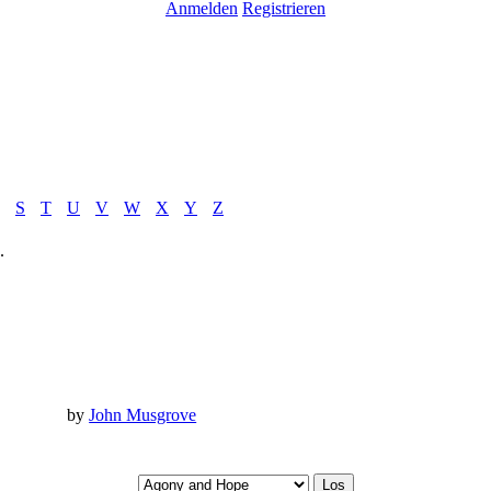
Anmelden
Registrieren
S
T
U
V
W
X
Y
Z
.
by
John Musgrove